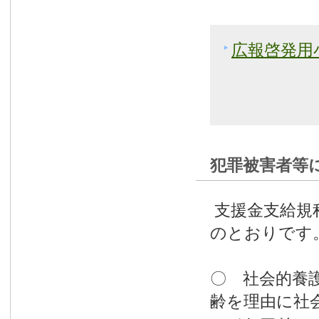
広報啓発用
犯罪被害者等
支援金支給規
のとおりです
〇 社会的養
齢を理由に社