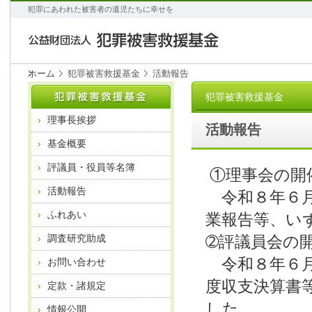
犯罪にあわれた被害者の遺児たちに幸せを
ホーム
犯罪被害救援基金
活動報告
犯罪被害救援基金
理事長挨拶
活動報告
基金概要
評議員・役員等名簿
①理事会の開
活動報告
令和８年６月
ふれあい
業報告等、い
➁評議員会の
調査研究助成
令和８年６月
お問い合わせ
度収支決算書
定款・諸規定
した。
情報公開