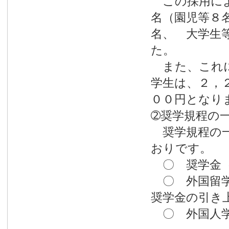
この採用によ
名（園児等８
名、 大学生
た。
また、これに
学生は、２，
００円となり
➁奨学規程の
奨学規程の一
おりです。
〇 奨学金（
〇 外国留学
奨学金の引き
〇 外国人学